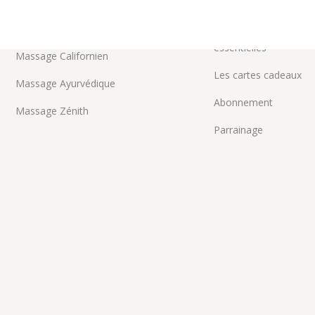
Massage Hawaïen
Préambule
Massage Suédois
Les bienfaits des huile
essentielles
Massage Californien
Les cartes cadeaux
Massage Ayurvédique
Abonnement
Massage Zénith
Parrainage