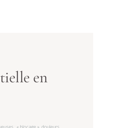
tielle en
veuses : « blocage », douleurs