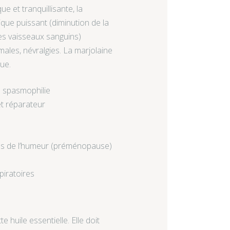
e et tranquillisante, la
que puissant (diminution de la
 des vaisseaux sanguins)
ales, névralgies. La marjolaine
ue.
a spasmophilie
et réparateur
bles de l’humeur (préménopause)
spiratoires
 huile essentielle. Elle doit