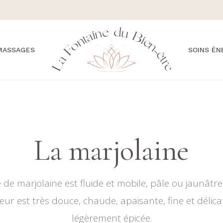
MASSAGES
SOINS ÉN
MASSAGE
QUAND F
CALIFORNIEN
ÉNERGÉT
ILES
MASSAGE SUÉDOIS
BILAN SO
ENERGÉT
MASSAGE HAWAÏEN
SUIVI É
PERSONN
MASSAGE
La marjolaine
AYURVÉDIQUE
LES PAR
D’ACCO
MASSAGE ZÉNITH
le de marjolaine est fluide et mobile, pâle ou jaunâtr
r est très douce, chaude, apaisante, fine et délica
légèrement épicée.