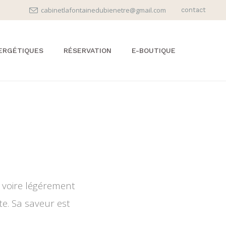
cabinetlafontainedubienetre@gmail.com
contact
ERGÉTIQUES
RÉSERVATION
E-BOUTIQUE
AIRE UN SOIN
CARTES CADEAUX
IQUE ?
ABONNEMENTS
INS
IQUES
PARRAINAGE
NERGÉTIQUE
CONTACT
ALISÉ
COURS
MPAGNEMENT
e voire légérement
te. Sa saveur est