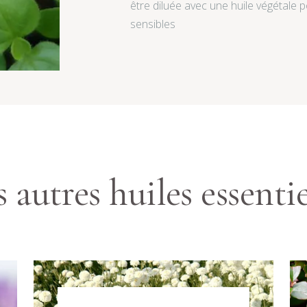
être diluée avec une huile végétale po
sensibles
 autres huiles essentie