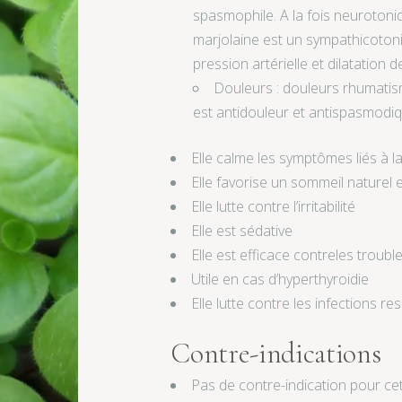
spasmophile. A la fois neurotoniqu
marjolaine est un sympathicotoni
pression artérielle et dilatation
Douleurs : douleurs rhumatism
est antidouleur et antispasmodiq
Elle calme les symptômes liés à l
Elle favorise un sommeil naturel 
Elle lutte contre l’irritabilité
Elle est sédative
Elle est efficace contreles trou
Utile en cas d’hyperthyroidie
Elle lutte contre les infections re
Contre-indications
Pas de contre-indication pour cette