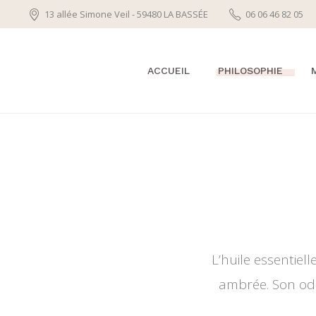
13 allée Simone Veil - 59480 LA BASSÉE
06 06 46 82 05
ACCUEIL
PHILOSOPHIE
PRÉAMBULE
BIENFAITS DES HU
ESSENTIELLES
L’huile essentiel
ambrée. Son odeu