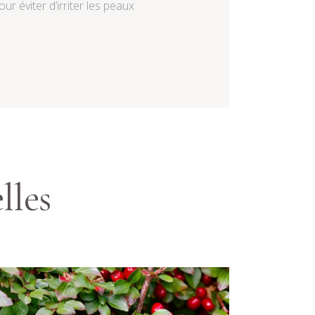
ur éviter d’irriter les peaux
lles